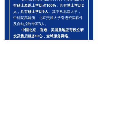
有
硕士及以上学历占100%
，具有
博士学历2
人
，具有
硕士学历9人
。其中从北京大学，
中科院高能所，北京交通大学引进资深软件
及自动控制专家3人。
中国北京，香港，美国圣地亚哥设立研
发及售后服务中心，全球服务网络
。
美国团队技术，中国生产制造，
中国北京，
香港，美国圣地亚哥设立研发及售后服务中心，
全球服务网络
。
下一篇：
无